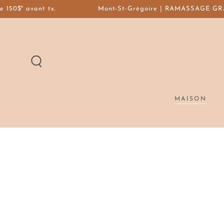
IGNORER LE
50$* avant tx.
Mont-St-Grégoire | RAMASSAGE GRATUIT
CONTENU
MAISON
IGNORER LES
INFORMATIONS
SUR LE PRODUIT