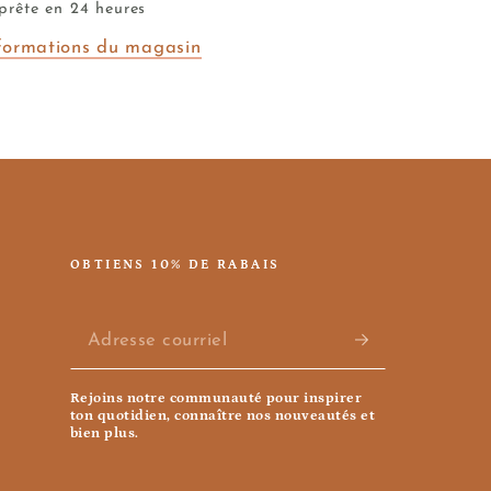
e
prête en 24 heures
ase
nformations du magasin
avy
ive
OBTIENS 10% DE RABAIS
Adresse
courriel
Rejoins notre communauté pour inspirer
ton quotidien, connaître nos nouveautés et
bien plus.