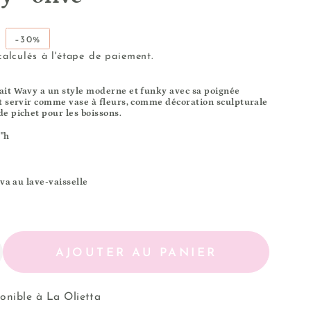
–30%
alculés à l'étape de paiement.
ait Wavy a un style moderne et funky avec sa poignée
t servir comme vase à fleurs, comme décoration sculpturale
e pichet pour les boissons.
1"h
 va au lave-vaisselle
AJOUTER AU PANIER
ugmenter
antité
onible à
La Olietta