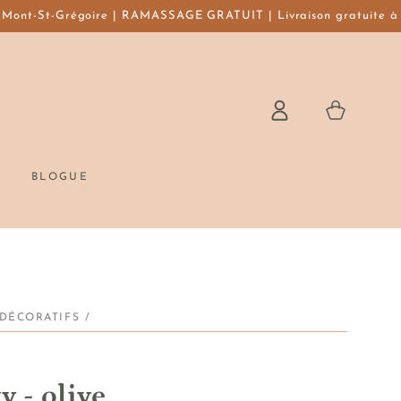
ont-St-Grégoire | RAMASSAGE GRATUIT | Livraison gratuite à l'a
Panier
Connexion
BLOGUE
 DÉCORATIFS
/
 - olive