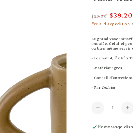
$39.20
$56.00
Frais d'expédition
c
Prix
Prix
normal
de
Le grand vase imparf
vente
ondulée. Celui-ci
peu
ou bien même servir d
- Format: 4,5" x 8" x 1
- Matériau: grès
- Conseil d'entretien:
- Par
Indaba
Quantité
Réduire
A
la
la
quantité
qu
Ramassage disp